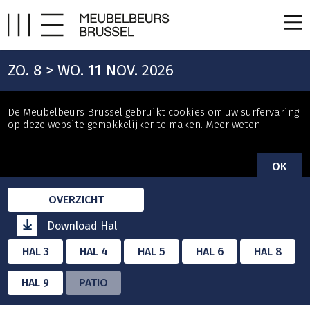
ZO. 8 > WO. 11 NOV. 2026
De Meubelbeurs Brussel gebruikt cookies om uw surfervaring
op deze website gemakkelijker te maken.
Meer weten
OK
OVERZICHT
Download Hal
HAL 3
HAL 4
HAL 5
HAL 6
HAL 8
HAL 9
PATIO