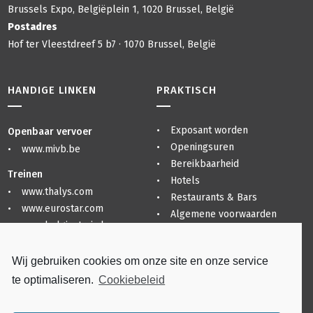
Brussels Expo, Belgiëplein 1, 1020 Brussel, België
Postadres
Hof ter Vleestdreef 5 b7 · 1070 Brussel, België
HANDIGE LINKEN
PRAKTISCH
Exposant worden
Openbaar vervoer
Openingsuren
www.mivb.be
Bereikbaarheid
Treinen
Hotels
www.thalys.com
Restaurants & Bars
www.eurostar.com
Algemene voorwaarden
www.belgiantrain.be
Privacyverklaring
Sitemap
Luchthavens
Wij gebruiken cookies om onze site en onze service
www.brusselsairport.be
te optimaliseren.
Cookiebeleid
www.charleroi-airport.com
www.brusselsairlines.com