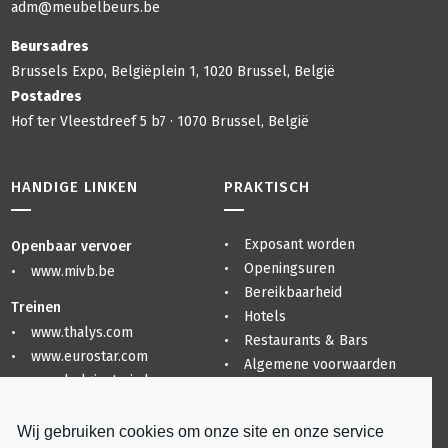
adm@meubelbeurs.be
Beursadres
Brussels Expo, Belgiëplein 1, 1020 Brussel, België
Postadres
Hof ter Vleestdreef 5 b7 · 1070 Brussel, België
HANDIGE LINKEN
PRAKTISCH
Exposant worden
Openbaar vervoer
Openingsuren
www.mivb.be
Bereikbaarheid
Treinen
Hotels
www.thalys.com
Restaurants & Bars
www.eurostar.com
Algemene voorwaarden
www.belgiantrain.be
Privacyverklaring
Sitemap
Luchthavens
Wij gebruiken cookies om onze site en onze service
www.brusselsairport.be