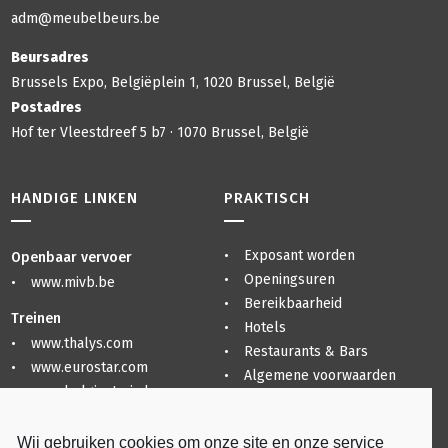
adm@meubelbeurs.be
Beursadres
Brussels Expo, Belgiëplein 1, 1020 Brussel, België
Postadres
Hof ter Vleestdreef 5 b7 · 1070 Brussel, België
HANDIGE LINKEN
PRAKTISCH
Exposant worden
Openbaar vervoer
Openingsuren
www.mivb.be
Bereikbaarheid
Treinen
Hotels
www.thalys.com
Restaurants & Bars
www.eurostar.com
Algemene voorwaarden
www.belgiantrain.be
Privacyverklaring
Sitemap
Luchthavens
Wij gebruiken cookies om onze site en onze service