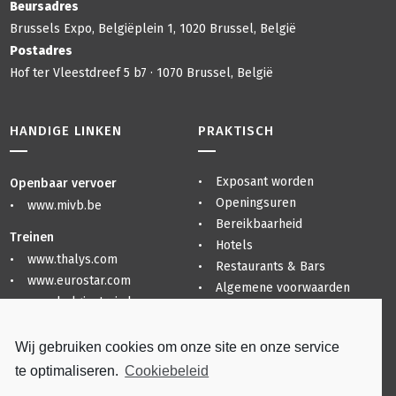
Beursadres
Brussels Expo, Belgiëplein 1, 1020 Brussel, België
Postadres
Hof ter Vleestdreef 5 b7 · 1070 Brussel, België
HANDIGE LINKEN
PRAKTISCH
Exposant worden
Openbaar vervoer
Openingsuren
www.mivb.be
Bereikbaarheid
Treinen
Hotels
www.thalys.com
Restaurants & Bars
www.eurostar.com
Algemene voorwaarden
www.belgiantrain.be
Privacyverklaring
Sitemap
Luchthavens
Wij gebruiken cookies om onze site en onze service
www.brusselsairport.be
te optimaliseren.
Cookiebeleid
www.charleroi-airport.com