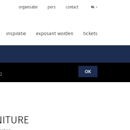
organisatie
pers
contact
NL
inspiratie
exposant worden
tickets
OK
n
NITURE