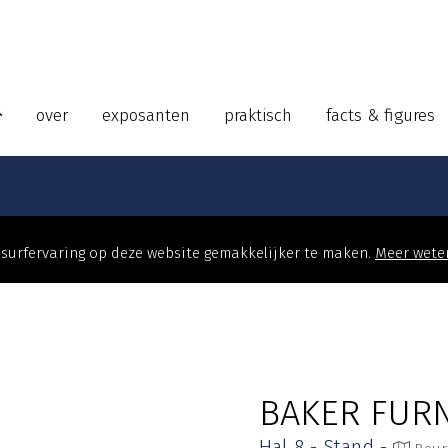
over
exposanten
praktisch
facts & figures
surfervaring op deze website gemakkelijker te maken.
Meer wete
BAKER FUR
Hal 8 - Stand -