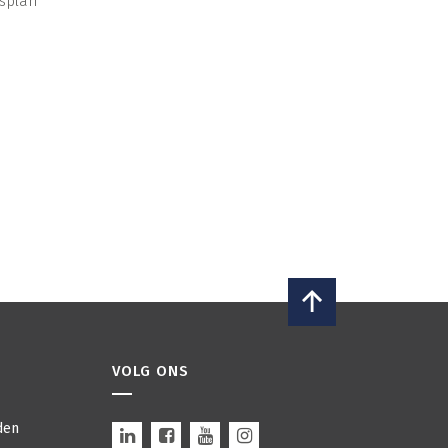
splan
VOLG ONS
den